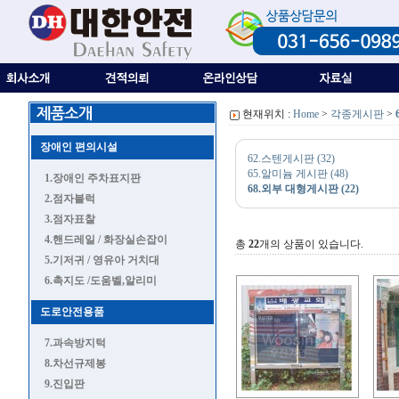
현재위치 :
Home
>
각종게시판
>
장애인 편의시설
62.스텐게시판 (32)
65.알미늄 게시판 (48)
1.장애인 주차표지판
68.외부 대형게시판 (22)
2.점자블럭
3.점자표찰
4.핸드레일 / 화장실손잡이
총
22
개의 상품이 있습니다.
5.기저귀 / 영유아 거치대
6.촉지도 /도움벨,알리미
도로안전용품
7.과속방지턱
8.차선규제봉
9.진입판