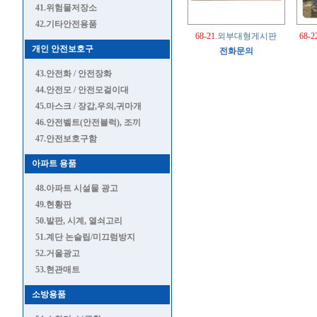
41.위험물저장소
42.기타안전용품
68-21
.외부대형게시판
68-2
개인 안전보호구
전화문의
43.안전화 / 안전장화
44.안전모 / 안전모걸이대
45.마스크 / 장갑,우의,귀마개
46.안전벨트(안전블럭), 조끼
47.안전보호구함
아파트 용품
48.아파트 시설물 광고
49.현황판
50.발판, 시계, 열쇠고리
51.계단 논슬립/미끄럼방지
52.거울광고
53.현관매트
소방용품