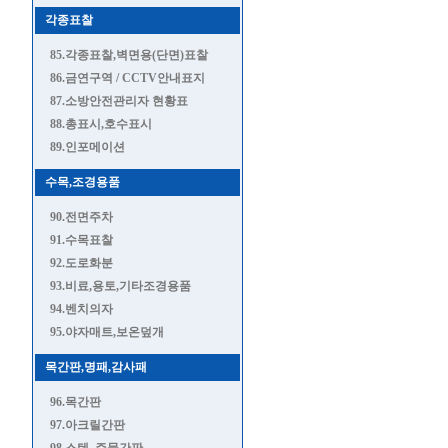
각종표찰
85.각종표찰,벽면용(단면)표찰
86.금연구역 / CCTV안내표지
87.소방안전관리자 현황표
88.총표시,호수표시
89.인포메이션
수목,조경용품
90.전면주차
91.수목표찰
92.도로화분
93.비료,용토,기타조경용품
94.벤치의자
95.야자매트,보온덮개
목간판,명패,감사패
96.목간판
97.아크릴간판