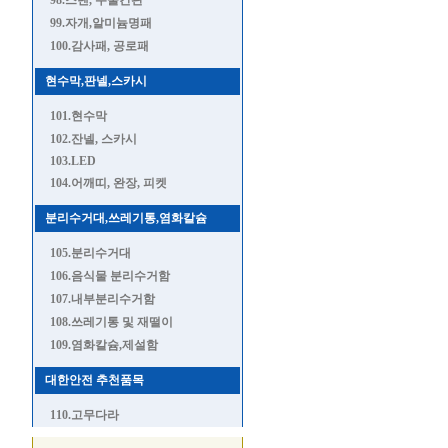
98.스텐, 주물간판
99.자개,알미늄명패
100.감사패, 공로패
현수막,판넬,스카시
101.현수막
102.잔넬, 스카시
103.LED
104.어깨띠, 완장, 피켓
분리수거대,쓰레기통,염화칼슘
105.분리수거대
106.음식물 분리수거함
107.내부분리수거함
108.쓰레기통 및 재떨이
109.염화칼슘,제설함
대한안전 추천품목
110.고무다라