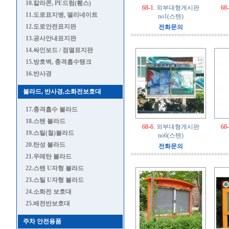
10.칼라콘, PE드럼(휀스)
68-1
. 외부대형게시판
68
11.도로표지병, 델리네이트
no1(스텐)
12.도로안전표지판
전화문의
13.공사안내표지판
14.싸인보드 / 점멸표지판
15.방호벽, 충격흡수탱크
16.반사경
볼라드, 반사경,소화전보호대
17.충격흡수 볼라드
18.스텐 볼라드
68-6
. 외부대형게시판
68
19.스틸(철)볼라드
no6(스텐)
20.탄성 볼라드
전화문의
21.우레탄 볼라드
22.스텐 U자형 볼라드
23.스틸 U자형 볼라드
24.소화전 보호대
25.배전반보호대
주차 안전용품