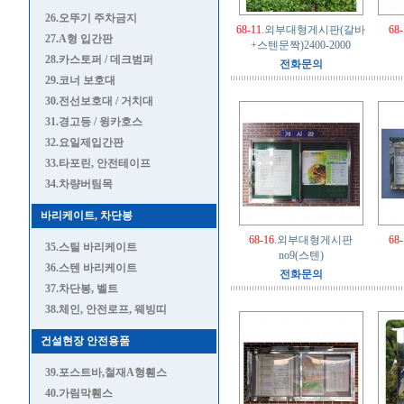
26.오뚜기 주차금지
68-11
.외부대형게시판(갈바
68-
27.A형 입간판
+스텐문짝)2400-2000
28.카스토퍼 / 데크범퍼
전화문의
29.코너 보호대
30.전선보호대 / 거치대
31.경고등 / 윙카호스
32.요일제입간판
33.타포린, 안전테이프
34.차량버팀목
바리케이트, 차단봉
68-16
.외부대형게시판
68-
35.스틸 바리케이트
no9(스텐)
36.스텐 바리케이트
전화문의
37.차단봉, 벨트
38.체인, 안전로프, 웨빙띠
건설현장 안전용품
39.포스트바,철재A형휀스
40.가림막휀스