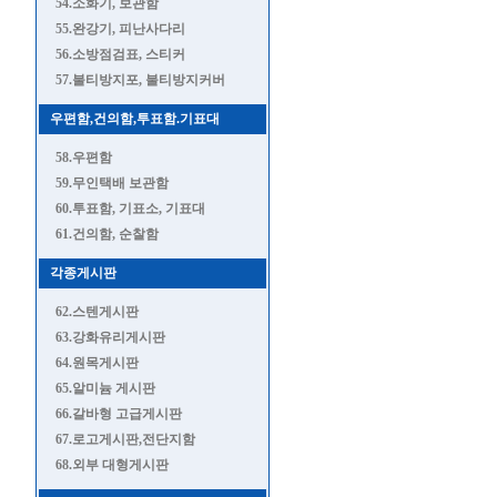
54.소화기, 보관함
55.완강기, 피난사다리
56.소방점검표, 스티커
57.불티방지포, 불티방지커버
우편함,건의함,투표함.기표대
58.우편함
59.무인택배 보관함
60.투표함, 기표소, 기표대
61.건의함, 순찰함
각종게시판
62.스텐게시판
63.강화유리게시판
64.원목게시판
65.알미늄 게시판
66.갈바형 고급게시판
67.로고게시판,전단지함
68.외부 대형게시판