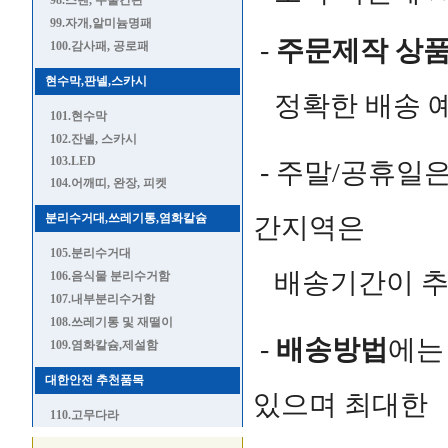
98.스텐, 주물간판
99.자개,알미늄명패
-
주문제작 상
100.감사패, 공로패
현수막,판넬,스카시
정확한 배송 예
101.현수막
102.잔넬, 스카시
103.LED
- 주말/공휴일은
104.어깨띠, 완장, 피켓
분리수거대,쓰레기통,염화칼슘
간지역은
105.분리수거대
배송기간이 추가
106.음식물 분리수거함
107.내부분리수거함
108.쓰레기통 및 재떨이
-
배송방법
에는
109.염화칼슘,제설함
대한안전 추천품목
있으며 최대한
110.고무다라