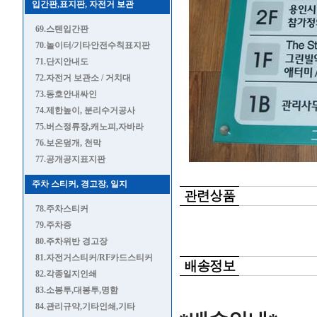
입간판,표지판, 자전거 보관
69.스텐입간판
70.놀이터/기타안전수칙표지판
71.단지안내도
72.자전거 보관소 / 거치대
73.동호안내싸인
74.제한높이, 분리수거공사
75.버스정류장,캐노피,자바라
76.보온덮개, 천막
77.공개공지표지판
주차 스티커, 경고장, 일지
78.주차스티커
79.주차증
80.주차위반 경고장
81.자전거스티커/RF카드스티커
82.각종일지인쇄
83.소봉투,대봉투,명함
84.관리규약,기타인쇄,기타