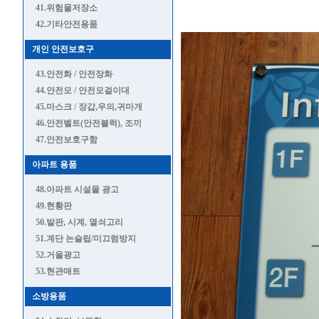
41.위험물저장소
42.기타안전용품
개인 안전보호구
43.안전화 / 안전장화
44.안전모 / 안전모걸이대
45.마스크 / 장갑,우의,귀마개
46.안전벨트(안전블럭), 조끼
47.안전보호구함
아파트 용품
48.아파트 시설물 광고
49.현황판
50.발판, 시계, 열쇠고리
51.계단 논슬립/미끄럼방지
52.거울광고
53.현관매트
소방용품