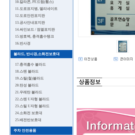
10.칼라콘, PE드럼(휀스)
11.도로표지병, 델리네이트
12.도로안전표지판
13.공사안내표지판
14.싸인보드 / 점멸표지판
15.방호벽, 충격흡수탱크
16.반사경
볼라드, 반사경,소화전보호대
17.충격흡수 볼라드
18.스텐 볼라드
19.스틸(철)볼라드
20.탄성 볼라드
21.우레탄 볼라드
22.스텐 U자형 볼라드
23.스틸 U자형 볼라드
24.소화전 보호대
25.배전반보호대
주차 안전용품