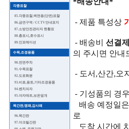
*배송안내*
각종표찰
85.각종표찰,벽면용(단면)표찰
- 제품 특성상
86.금연구역 / CCTV안내표지
87.소방안전관리자 현황표
88.총표시,호수표시
- 배송비
선결
89.인포메이션
의 주시면 안내
수목,조경용품
90.전면주차
91.수목표찰
-
도서,산간,오
92.도로화분
93.비료,용토,기타조경용품
94.벤치의자
- 기성품의 경
95.야자매트,보온덮개
배송 예정일은
목간판,명패,감사패
로
96.목간판
97.아크릴간판
도착 시간에 차