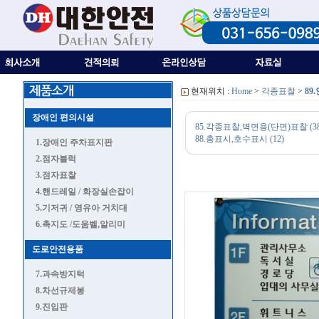
현재위치 :
Home
>
각종표찰
>
89
장애인 편의시설
85.각종표찰,벽면용(단면)표찰 (38
88.총표시,호수표시 (12)
1.장애인 주차표지판
2.점자블럭
3.점자표찰
4.핸드레일 / 화장실손잡이
5.기저귀 / 영유아 거치대
6.촉지도 /도움벨,알리미
도로안전용품
7.과속방지턱
8.차선규제봉
9.진입판