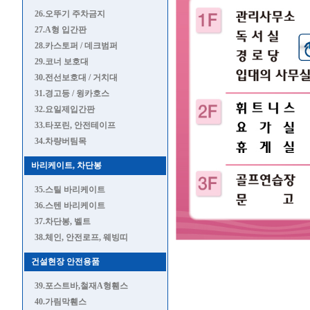
26.오뚜기 주차금지
27.A형 입간판
28.카스토퍼 / 데크범퍼
29.코너 보호대
30.전선보호대 / 거치대
31.경고등 / 윙카호스
32.요일제입간판
33.타포린, 안전테이프
34.차량버팀목
바리케이트, 차단봉
35.스틸 바리케이트
36.스텐 바리케이트
37.차단봉, 벨트
38.체인, 안전로프, 웨빙띠
건설현장 안전용품
39.포스트바,철재A형휀스
40.가림막휀스