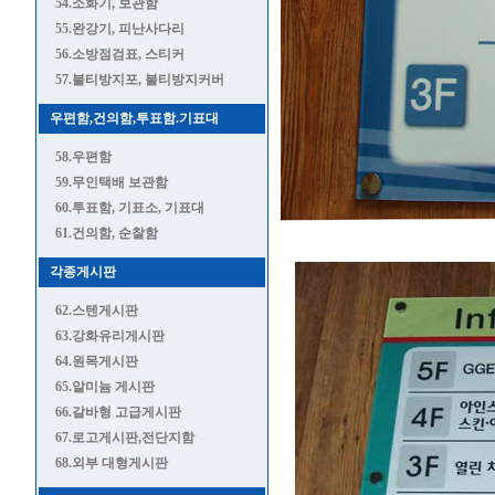
54.소화기, 보관함
55.완강기, 피난사다리
56.소방점검표, 스티커
57.불티방지포, 불티방지커버
우편함,건의함,투표함.기표대
58.우편함
59.무인택배 보관함
60.투표함, 기표소, 기표대
61.건의함, 순찰함
각종게시판
62.스텐게시판
63.강화유리게시판
64.원목게시판
65.알미늄 게시판
66.갈바형 고급게시판
67.로고게시판,전단지함
68.외부 대형게시판